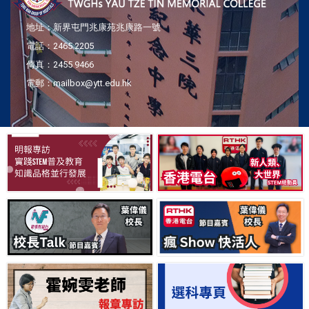
地址：新界屯門兆康苑兆康路一號
電話：2465 2205
傳真：2455 9466
03/07/2026
電郵：mailbox@ytt.edu.hk
東華三院STEM教育卓師工作室「香港
機械人盛會2026 ─ 屹立不倒」
28/05/2026
第七十七屆香港學校朗誦節