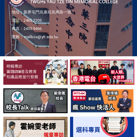
地址：新界屯門兆康苑兆康路一號
電話：2465 2205
傳真：2455 9466
03/07/2026
電郵：mailbox@ytt.edu.hk
東華三院STEM教育卓師工作室「香港
機械人盛會2026 ─ 屹立不倒」
28/05/2026
第七十七屆香港學校朗誦節