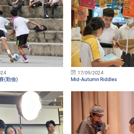
024
17/09/2024
賽(勤儉)
Mid-Autumn Riddles