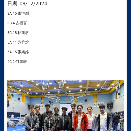
日期:
08/12/2024
3A 16 張恆韜
3C 4 古栢言
3C 18 林凱敏
5A 11 吳梓煊
5A 15 張樂婷
5C 2 何灝軒