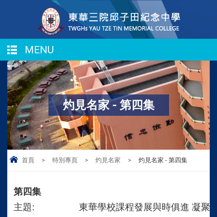
MENU
灼見名家 - 第四集
首頁
>
特別專頁
>
灼見名家
>
灼見名家 - 第四集
第四集
主題:
東華學校課程發展與時俱進 凝聚共