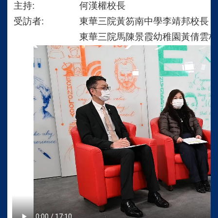
主持:
何漢權校長
受訪者:
東華三院黃笏南中學李靖邦校長
東華三院馬陳景霞幼稚園黃倩雲校