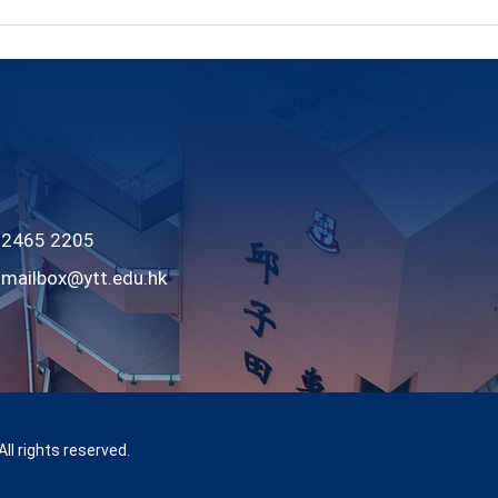
465 2205
：
mailbox@ytt.edu.hk
l rights reserved.