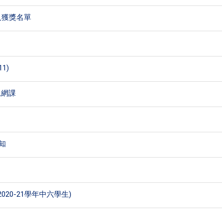
及獲獎名單
1)
上網課
知
020-21學年中六學生)