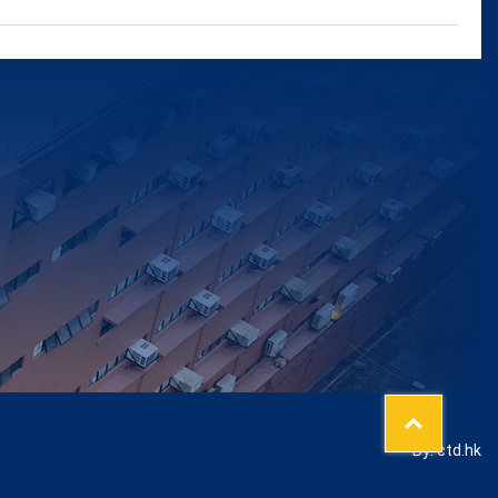
Top
By: ctd.hk